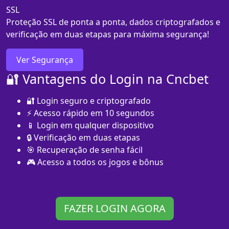
SSL
Proteção SSL de ponta a ponta, dados criptografados e
verificação em duas etapas para máxima segurança!
Ver Segurança
🔐 Vantagens do Login na Cncbet
🔐 Login seguro e criptografado
⚡ Acesso rápido em 10 segundos
📱 Login em qualquer dispositivo
🔒 Verificação em duas etapas
🎯 Recuperação de senha fácil
🎮 Acesso a todos os jogos e bônus
FAZER LOGIN AGORA