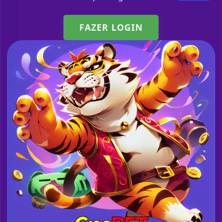
FAZER LOGIN