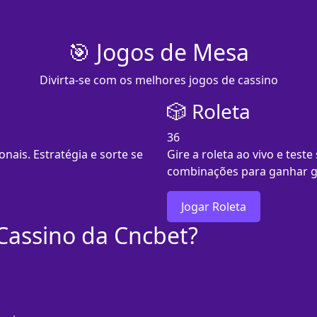
🎯 Jogos de Mesa
Divirta-se com os melhores jogos de cassino
🎲 Roleta
36
onais. Estratégia e sorte se
Gire a roleta ao vivo e tes
combinações para ganhar g
Jogar Roleta
 Cassino da Cncbet?