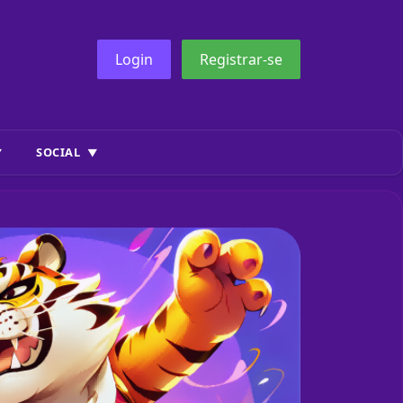
Login
Registrar-se
SOCIAL