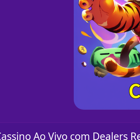
Cassino Ao Vivo com Dealers Re