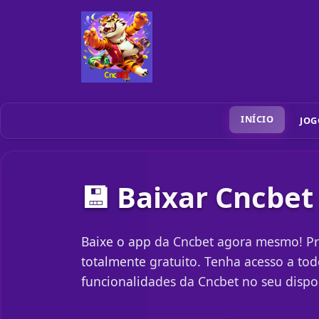
INÍCIO
JOG
💾 Baixar Cncbet
Baixe o app da Cncbet agora mesmo! Pr
totalmente gratuito. Tenha acesso a tod
funcionalidades da Cncbet no seu dispo