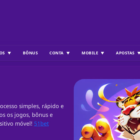
OS
BÔNUS
CONTA
MOBILE
APOSTAS
ocesso simples, rápido e
os os jogos, bônus e
sitivo móvel!
51bet