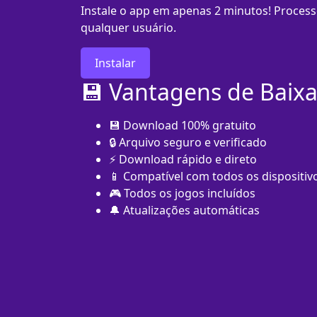
Instale o app em apenas 2 minutos! Process
qualquer usuário.
Instalar
💾 Vantagens de Baixa
💾 Download 100% gratuito
🔒 Arquivo seguro e verificado
⚡ Download rápido e direto
📱 Compatível com todos os dispositiv
🎮 Todos os jogos incluídos
🔔 Atualizações automáticas