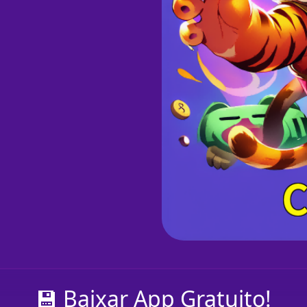
💾 Baixar App Gratuito!