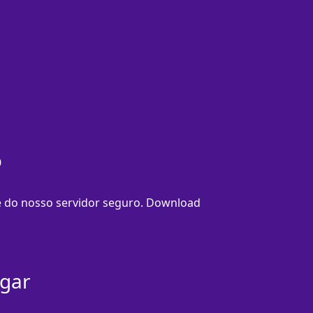
o
e do nosso servidor seguro. Download
ogar