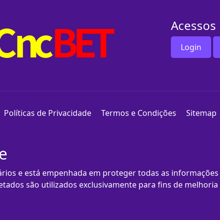
Acessos
Login
Políticas de Privacidade
Termos e Condições
Sitemap
de
suários e está empenhada em proteger todas as informações
etados são utilizados exclusivamente para fins de melhoria