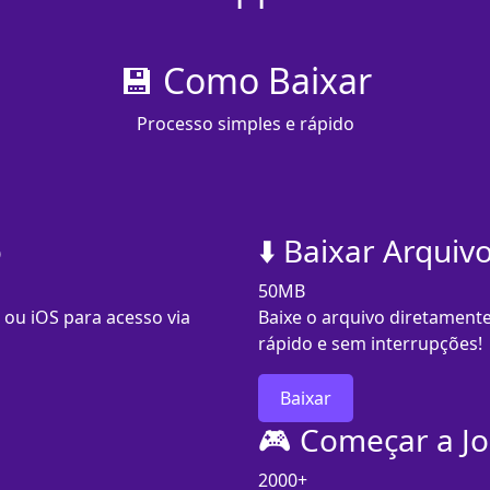
💾 Como Baixar
Processo simples e rápido
o
⬇️ Baixar Arquiv
50MB
 ou iOS para acesso via
Baixe o arquivo diretament
rápido e sem interrupções!
Baixar
🎮 Começar a J
2000+