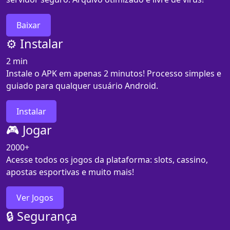
Baixar
⚙️ Instalar
2 min
Instale o APK em apenas 2 minutos! Processo simples e
guiado para qualquer usuário Android.
Instalar
🎮 Jogar
2000+
Acesse todos os jogos da plataforma: slots, cassino,
apostas esportivas e muito mais!
Ver Jogos
🔒 Segurança