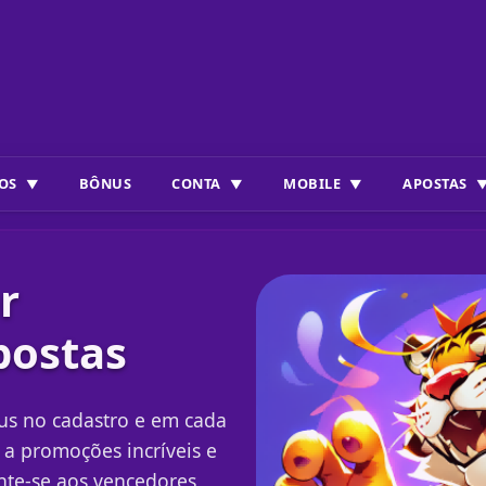
OS
BÔNUS
CONTA
MOBILE
APOSTAS
r
postas
us no cadastro e em cada
 a promoções incríveis e
unte-se aos vencedores