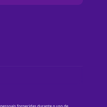
 pessoais fornecidas durante o uso de