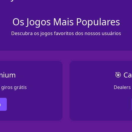
Os Jogos Mais Populares
Descubra os jogos favoritos dos nossos usuários
emium
🎯 Ca
 giros grátis
Dealers
a