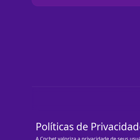
Políticas de Privacida
A Cncbet valoriza a privacidade de seus us