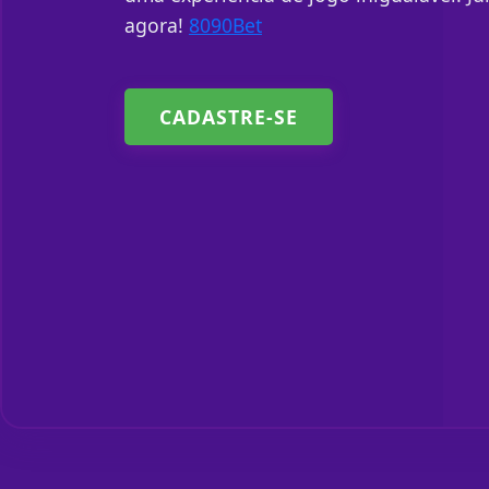
agora!
8090Bet
CADASTRE-SE